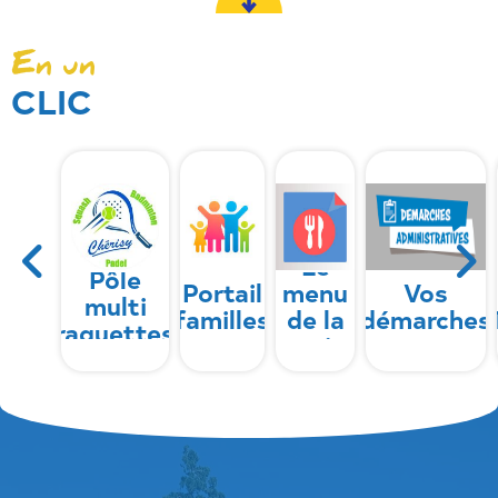
En un
CLIC
Le
Pôle
Portail
menu
Vos
multi
familles
de la
démarches
raquettes
cantine