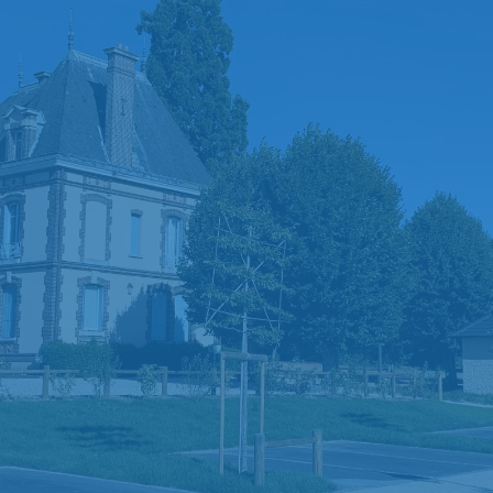
Quelques mots
CHÉRISY
Chérisy… Une vraie qualité de vie, à 45 minutes
de Paris
Situé aux confins de la Vallée de l’Eure et de
ses bocages normands, des plaines céréalières
de la Beauce et, aux frontières des Yvelines,
depuis fort longtemps, Chérisy a attiré les
Hommes. Vous recherchez un emplacement
judicieux pour implanter votre entreprise, ou
tout simplement un endroit agréable proposant
une vraie qualité de vie pour poser vos