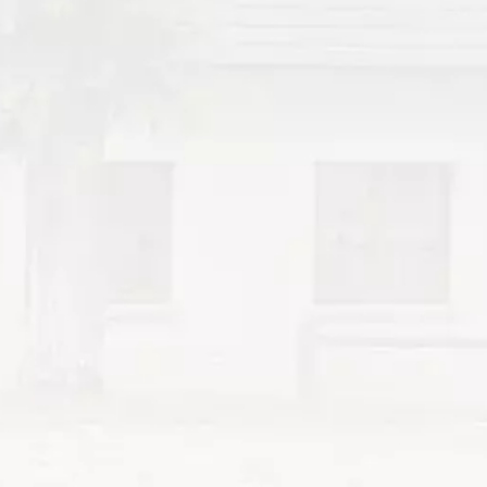
forces de l’ordre
Mairie
d’effectuer des passages
réguliers à votre domicile
pendant votre absence.
05 Septembre 2026
Forum des associations
Comité des fêtes