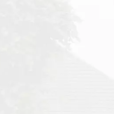
Pour les vacances en
toute sérénité
Pour des vacances en toute
sérénité, restons vigilants !
La sécurité de notre
commune est l’affaire de
tous : soyons attentifs à
notre environnement,
évitons de laisser des
objets de valeur visibles et
prévenons nos voisins en
cas d’absence prolongée.
Pensez également à
l’Opération Tranquillité
Vacances, un service simple
et gratuit permettant aux