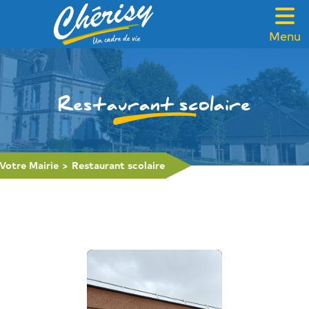
Menu
VOTRE MAIRIE
CADRE DE VIE
Restaurant scolaire
FAMILLE & SOLIDARITÉ
LOISIRS & TOURISME
Votre Mairie
>
Restaurant scolaire
CONTACT