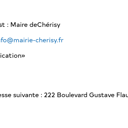
st : Maire deChérisy
nfo@mairie-cherisy.fr
lication»
dresse suivante : 222 Boulevard Gustave F