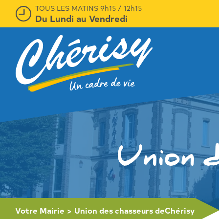
TOUS LES MATINS 9h15 / 12h15
Du Lundi au Vendredi
Union 
Votre Mairie
>
Union des chasseurs deChérisy