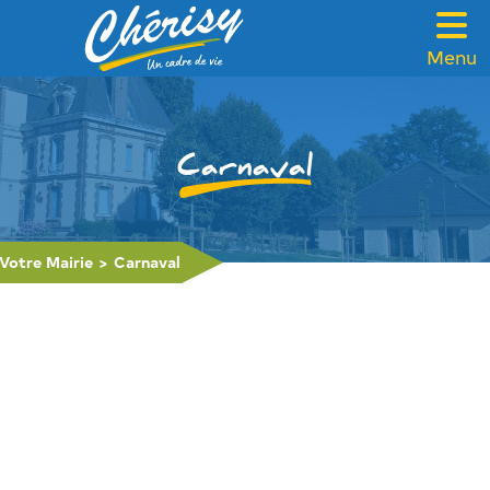
Menu
VOTRE MAIRIE
CADRE DE VIE
Carnaval
FAMILLE & SOLIDARITÉ
LOISIRS & TOURISME
Votre Mairie
>
Carnaval
CONTACT