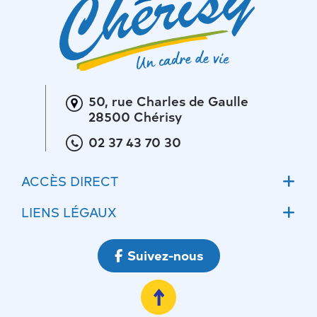
50, rue Charles de Gaulle
28500 Chérisy
02 37 43 70 30
ACCÈS DIRECT
Accueil
LIENS LÉGAUX
Actualités
Mentions légales
Suivez-nous
Ateliers communaux
Conditions Générales d’Utilisations
Ecoles
Politique de confidentialité