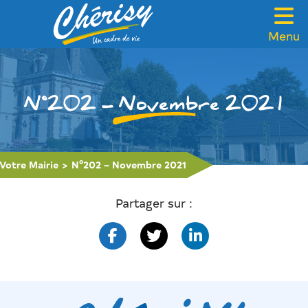
Menu
VOTRE MAIRIE
CADRE DE VIE
N°202 – Novembre 2021
FAMILLE & SOLIDARITÉ
LOISIRS & TOURISME
Votre Mairie
>
N°202 – Novembre 2021
CONTACT
Partager sur :