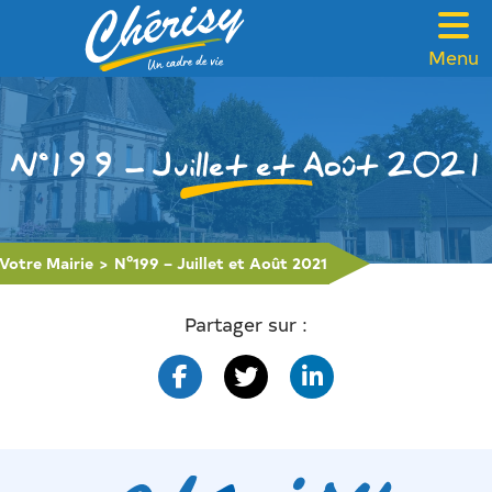
Menu
VOTRE MAIRIE
CADRE DE VIE
N°199 – Juillet et Août 2021
FAMILLE & SOLIDARITÉ
LOISIRS & TOURISME
Votre Mairie
>
N°199 – Juillet et Août 2021
CONTACT
Partager sur :