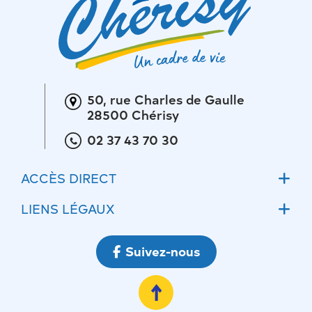
50, rue Charles de Gaulle
28500 Chérisy
02 37 43 70 30
ACCÈS DIRECT
Accueil
LIENS LÉGAUX
Actualités
Mentions légales
Suivez-nous
Ateliers communaux
Conditions Générales d’Utilisations
Ecoles
Politique de confidentialité