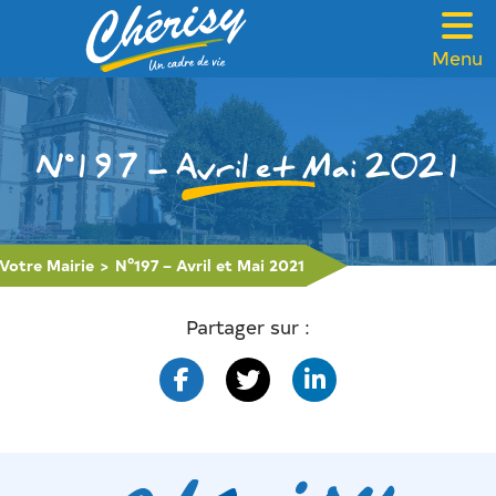
Menu
VOTRE MAIRIE
CADRE DE VIE
N°197 – Avril et Mai 2021
FAMILLE & SOLIDARITÉ
LOISIRS & TOURISME
Votre Mairie
>
N°197 – Avril et Mai 2021
CONTACT
Partager sur :