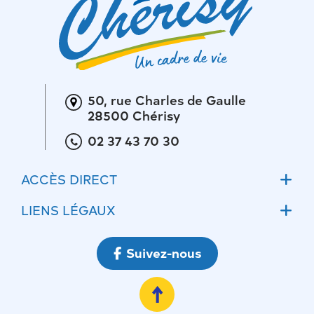
50, rue Charles de Gaulle
28500 Chérisy
02 37 43 70 30
ACCÈS DIRECT
Accueil
LIENS LÉGAUX
Actualités
Mentions légales
Suivez-nous
Ateliers communaux
Conditions Générales d’Utilisations
Ecoles
Politique de confidentialité