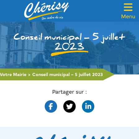
Menu
VOTRE MAIRIE
Conseil municipal – 5 juillet
CADRE DE VIE
2023
FAMILLE & SOLIDARITÉ
LOISIRS & TOURISME
Votre Mairie
>
Conseil municipal – 5 juillet 2023
CONTACT
Partager sur :