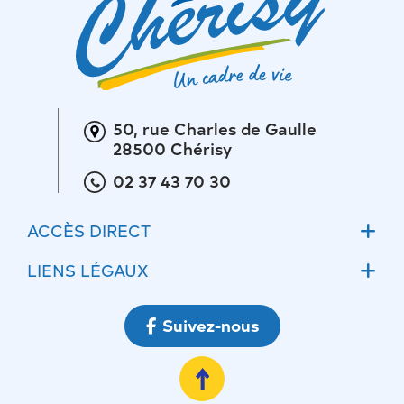
50, rue Charles de Gaulle
28500 Chérisy
02 37 43 70 30
ACCÈS DIRECT
Accueil
LIENS LÉGAUX
Actualités
Mentions légales
Suivez-nous
Ateliers communaux
Conditions Générales d’Utilisations
Ecoles
Politique de confidentialité