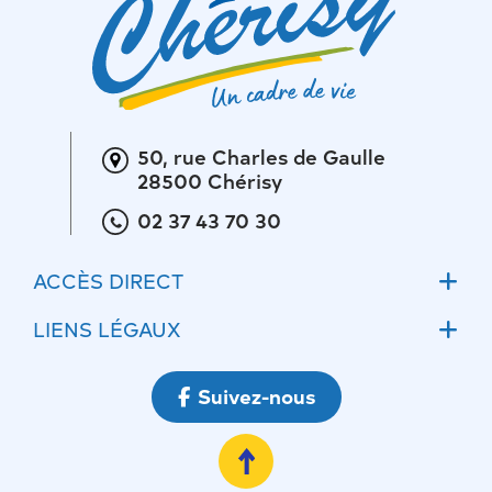
50, rue Charles de Gaulle
28500 Chérisy
02 37 43 70 30
ACCÈS DIRECT
Accueil
LIENS LÉGAUX
Actualités
Mentions légales
Suivez-nous
Ateliers communaux
Conditions Générales d’Utilisations
Ecoles
Politique de confidentialité