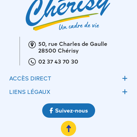
50, rue Charles de Gaulle
28500 Chérisy
02 37 43 70 30
ACCÈS DIRECT
Accueil
LIENS LÉGAUX
Actualités
Mentions légales
Suivez-nous
Ateliers communaux
Conditions Générales d’Utilisations
Ecoles
Politique de confidentialité