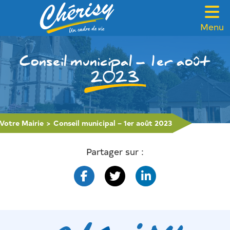
Menu
VOTRE MAIRIE
Conseil municipal – 1er août
CADRE DE VIE
2023
FAMILLE & SOLIDARITÉ
LOISIRS & TOURISME
Votre Mairie
>
Conseil municipal – 1er août 2023
CONTACT
Partager sur :