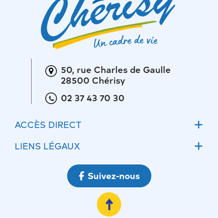
50, rue Charles de Gaulle
28500 Chérisy
02 37 43 70 30
ACCÈS DIRECT
Accueil
LIENS LÉGAUX
Actualités
Mentions légales
Suivez-nous
Ateliers communaux
Conditions Générales d’Utilisations
Ecoles
Politique de confidentialité