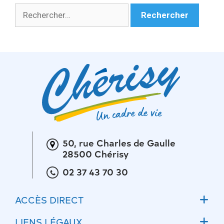
Rechercher :
50, rue Charles de Gaulle
28500 Chérisy
02 37 43 70 30
ACCÈS DIRECT
Accueil
LIENS LÉGAUX