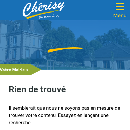
Menu
VOTRE MAIRIE
CADRE DE VIE
FAMILLE & SOLIDARITÉ
LOISIRS & TOURISME
Votre Mairie
>
CONTACT
Rien de trouvé
Il semblerait que nous ne soyons pas en mesure de
trouver votre contenu. Essayez en lançant une
recherche.