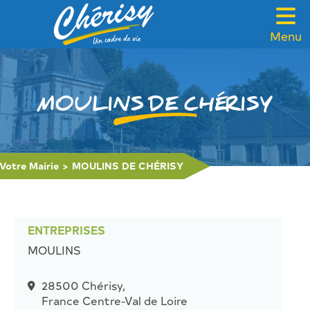
Menu
VOTRE MAIRIE
CADRE DE VIE
MOULINS DE CHÉRISY
FAMILLE & SOLIDARITÉ
LOISIRS & TOURISME
Votre Mairie
>
MOULINS DE CHÉRISY
CONTACT
ENTREPRISES
MOULINS
28500 Chérisy,
France Centre-Val de Loire