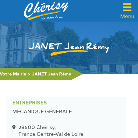
Menu
VOTRE MAIRIE
CADRE DE VIE
JANET Jean Rémy
FAMILLE & SOLIDARITÉ
LOISIRS & TOURISME
Votre Mairie
>
JANET Jean Rémy
CONTACT
ENTREPRISES
MÉCANIQUE GÉNÉRALE
28500 Chérisy,
France Centre-Val de Loire