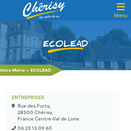
Menu
VOTRE MAIRIE
CADRE DE VIE
ECOLEAD
FAMILLE & SOLIDARITÉ
LOISIRS & TOURISME
Votre Mairie
>
ECOLEAD
CONTACT
ENTREPRISES
Rue des Forts,
28500 Chérisy,
France Centre-Val de Loire
06 23 13 09 60