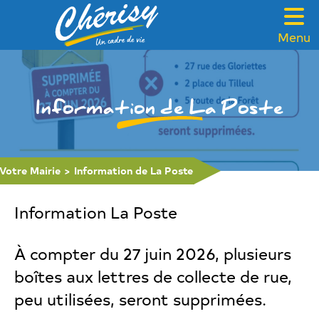
Menu
VOTRE MAIRIE
CADRE DE VIE
Information de La Poste
FAMILLE & SOLIDARITÉ
LOISIRS & TOURISME
Votre Mairie
>
Information de La Poste
CONTACT
Information La Poste
À compter du 27 juin 2026, plusieurs
boîtes aux lettres de collecte de rue,
peu utilisées, seront supprimées.