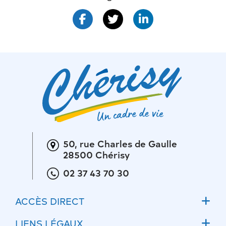
50, rue Charles de Gaulle
28500 Chérisy
02 37 43 70 30
ACCÈS DIRECT
Accueil
LIENS LÉGAUX