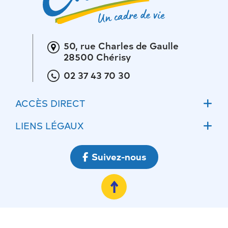
50, rue Charles de Gaulle
28500 Chérisy
02 37 43 70 30
ACCÈS DIRECT
Accueil
LIENS LÉGAUX
Actualités
Mentions légales
Suivez-nous
Ateliers communaux
Conditions Générales d’Utilisations
Ecoles
Politique de confidentialité
RGPD
Gestion des cookies